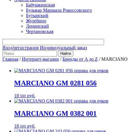
Бабушкинская
Бульвар Маршала Рокоссовского
Бутырский
Жулебино
Ленинский
Чертановская
Вход/регистрация
Индивидуальный заказ
Главная
/
Интернет-магазин
/
Бренды от A до Z
/
MARCIANO
MARCIANO
GM 0281 056
18
руб.
500
MARCIANO
GM 0382 001
18
руб.
500