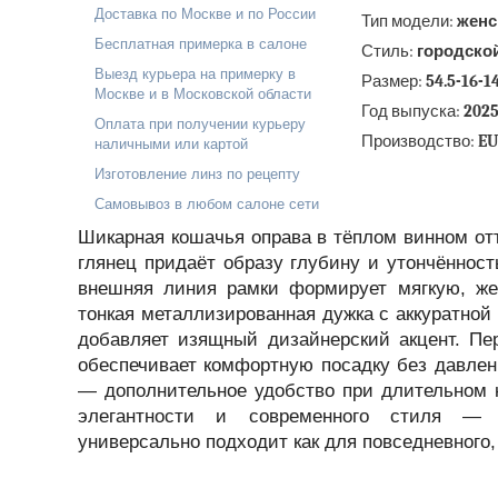
Доставка по Москве и по России
Тип модели:
женс
Бесплатная примерка в салоне
Стиль:
городско
Выезд курьера на примерку в
Размер:
54.5-16-1
Москве и в Московской области
Год выпуска:
202
Оплата при получении курьеру
Производство:
EU
наличными или картой
Изготовление линз по рецепту
Самовывоз в любом салоне сети
Шикарная кошачья оправа в тёплом винном о
глянец придаёт образу глубину и утончённост
внешняя линия рамки формирует мягкую, же
тонкая металлизированная дужка с аккуратной
добавляет изящный дизайнерский акцент. П
обеспечивает комфортную посадку без давлени
— дополнительное удобство при длительном 
элегантности и современного стиля — 
универсально подходит как для повседневного, 