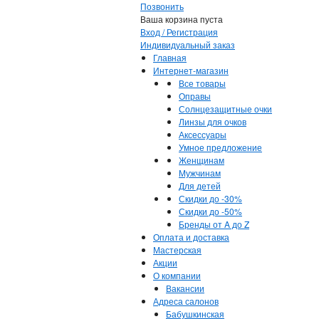
Позвонить
Ваша корзина пуста
Вход / Регистрация
Индивидуальный заказ
Главная
Интернет-магазин
Все товары
Оправы
Солнцезащитные очки
Линзы для очков
Аксессуары
Умное предложение
Женщинам
Мужчинам
Для детей
Скидки до -30%
Скидки до -50%
Бренды от A до Z
Оплата и доставка
Мастерская
Акции
О компании
Вакансии
Адреса салонов
Бабушкинская