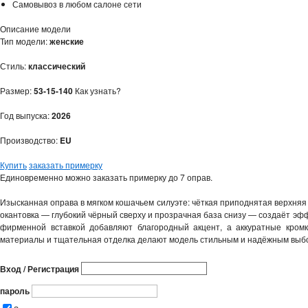
Самовывоз в любом салоне сети
Описание модели
Тип модели:
женские
Стиль:
классический
Размер:
53-15-140
Как узнать?
Год выпуска:
2026
Производство:
EU
Купить
заказать примерку
Единовременно можно заказать примерку до 7 оправ.
Изысканная оправа в мягком кошачьем силуэте: чёткая приподнятая верхняя
окантовка — глубокий чёрный сверху и прозрачная база снизу — создаёт эфф
фирменной вставкой добавляют благородный акцент, а аккуратные кром
материалы и тщательная отделка делают модель стильным и надёжным выбор
Вход / Регистрация
пароль