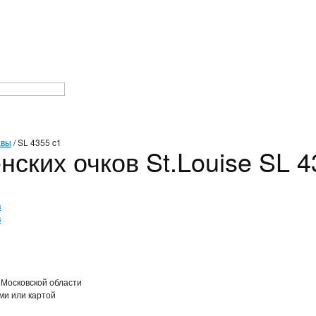
авы
/
SL 4355 c1
ских очков St.Louise SL 4
 Московской области
ми или картой