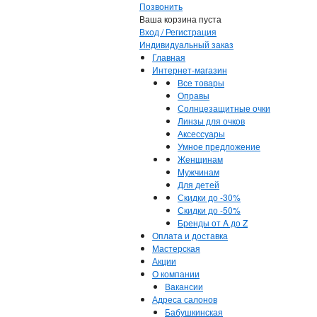
Позвонить
Ваша корзина пуста
Вход / Регистрация
Индивидуальный заказ
Главная
Интернет-магазин
Все товары
Оправы
Солнцезащитные очки
Линзы для очков
Аксессуары
Умное предложение
Женщинам
Мужчинам
Для детей
Скидки до -30%
Скидки до -50%
Бренды от A до Z
Оплата и доставка
Мастерская
Акции
О компании
Вакансии
Адреса салонов
Бабушкинская