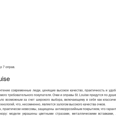
о 7 оправ.
uise
почтение современные люди, ценящие высокое качество, практичность и удоб
мого требовательного покупателя. Очки и оправы St. Louise придутся по душ
ло возможным за счет широкого выбора, включающему в себя как классиче
хнологий, что, несомненно, является залогом высокого качества очков.
ны, практически невесомы, защищены антикоррозийным покрытием, что гаран
кору: модели украшены цветными стразами, металлическими вставками,