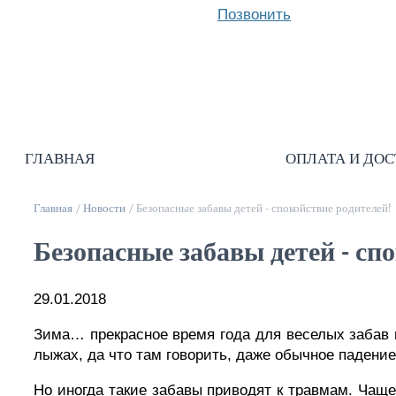
Позвонить
ГЛАВНАЯ
ИНТЕРНЕТ-МАГАЗИН
ОПЛАТА И ДО
Главная
/
Новости
/
Безопасные забавы детей - спокойствие родителей!
Безопасные забавы детей - сп
29.01.2018
Зима… прекрасное время года для веселых забав н
лыжах, да что там говорить, даже обычное падени
Но иногда такие забавы приводят к травмам. Чащ