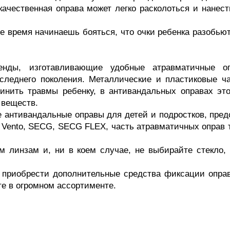
екачественная оправа может легко расколоться и нанес
е время начинаешь бояться, что очки ребенка разобью
ренды, изготавливающие удобные атравматичные о
оследнего поколения. Металлические и пластиковые ч
инить травмы ребенку, в антивандальных оправах это
 веществ.
 антивандальные оправы для детей и подростков, пр
lex, Vento, SECG, SECG FLEX, часть атравматичных оправ
 линзам и, ни в коем случае, не выбирайте стекло, 
 приобрести дополнительные средства фиксации оправ
е в огромном ассортименте.