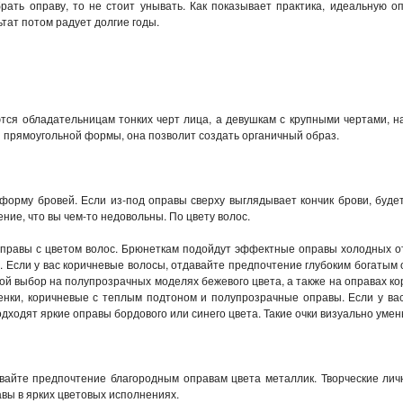
рать оправу, то не стоит унывать. Как показывает практика, идеальную о
ьтат потом радует долгие годы.
я обладательницам тонких черт лица, а девушкам с крупными чертами, на
и прямоугольной формы, она позволит создать органичный образ.
форму бровей. Если из-под оправы сверху выглядывает кончик брови, будет 
ение, что вы чем-то недовольны. По цвету волос.
правы с цветом волос. Брюнеткам подойдут эффектные оправы холодных отт
. Если у вас коричневые волосы, отдавайте предпочтение глубоким богатым о
ой выбор на полупрозрачных моделях бежевого цвета, а также на оправах ко
енки, коричневые с теплым подтоном и полупрозрачные оправы. Если у ва
дходят яркие оправы бордового или синего цвета. Такие очки визуально умен
вайте предпочтение благородным оправам цвета металлик. Творческие лично
ы в ярких цветовых исполнениях.