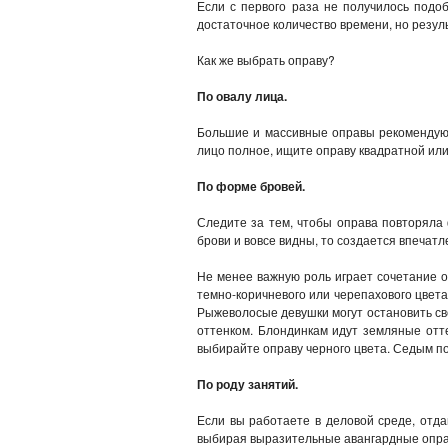
Если с первого раза не получилось подоб
достаточное количество времени, но резул
Как же выбрать оправу?
По овалу лица.
Большие и массивные оправы рекомендуютс
лицо полное, ищите оправу квадратной ил
По форме бровей.
Следите за тем, чтобы оправа повторяла 
брови и вовсе видны, то создается впечатл
Не менее важную роль играет сочетание о
темно-коричневого или черепахового цвета
Рыжеволосые девушки могут остановить св
оттенком. Блондинкам идут земляные отт
выбирайте оправу черного цвета. Седым по
По роду занятий.
Если вы работаете в деловой среде, отда
выбирая выразительные авангардные оправ