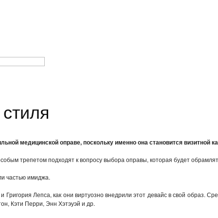
 стиля
тильной медицинской оправе, поскольку именно она становится визитной к
особым трепетом подходят к вопросу выбора оправы, которая будет обрамлят
ли частью имиджа.
 Григория Лепса, как они виртуозно внедрили этот девайс в свой образ. С
н, Кэти Перри, Энн Хэтэуэй и др.