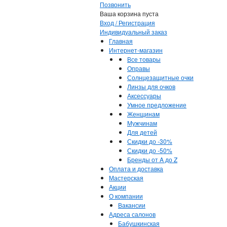
Позвонить
Ваша корзина пуста
Вход / Регистрация
Индивидуальный заказ
Главная
Интернет-магазин
Все товары
Оправы
Солнцезащитные очки
Линзы для очков
Аксессуары
Умное предложение
Женщинам
Мужчинам
Для детей
Скидки до -30%
Скидки до -50%
Бренды от A до Z
Оплата и доставка
Мастерская
Акции
О компании
Вакансии
Адреса салонов
Бабушкинская