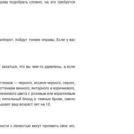
праву подобрать сложно, на это требуется
оборот, пойдут тонкие оправы. Если у вас
казаться, что вы чем-то удивлены, а если
енков — черного, иссиня-черного, серого,
ттенкам винного, янтарного и коричневого.
ричневого цвета с розовым или коралловым
с пепельный блонд и темные брови, смело
ьшают ваш возраст лет на 10.
сти с легкостью могут проявить свое эго,