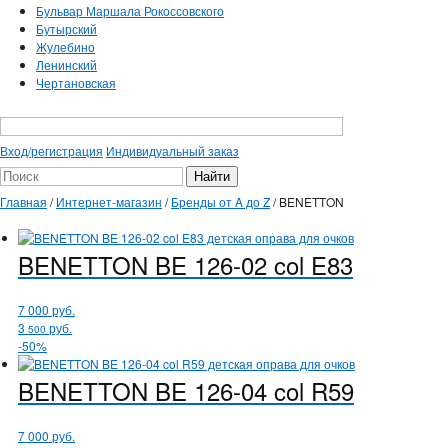
Бульвар Маршала Рокоссовского
Бутырский
Жулебино
Ленинский
Чертановская
Вход/регистрация
Индивидуальный заказ
Главная
/
Интернет-магазин
/
Бренды от A до Z
/
BENETTON
BENETTON
BE 126-02 col E83
7 000
руб.
3
руб.
500
-50%
BENETTON
BE 126-04 col R59
7 000
руб.