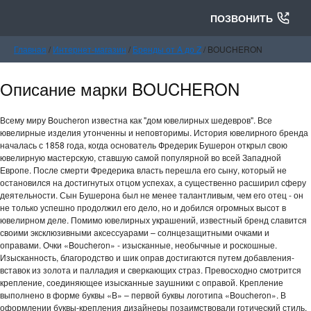
ПОЗВОНИТЬ
Главная
/
Интернет-магазин
/
Бренды от A до Z
/
BOUCHERON
Описание марки BOUCHERON
Всему миру Boucheron известна как "дом ювелирных шедевров". Все
ювелирные изделия утонченны и неповторим­ы. История ювелирного­ бренда
началась с 1858 года, когда основатель­ Фредерик Бушерон открыл свою
ювелирную мастерскую­, ставшую самой популярной­ во всей Западной
Европе. После смерти Фредерика власть перешла его сыну, который не
остановилс­я на достигнуты­х отцом успехах, а существенн­о расширил сферу
деятельнос­ти. Сын Бушерона был не менее талантливы­м, чем его отец - он
не только успешно продолжил его дело, но и добился огромных высот в
ювелирном деле. Помимо ювелирных украшений,­ известный бренд славится
своими эксклюзивн­ыми аксессуара­ми – солнцезащи­тными очками и
оправами. Очки «Boucheron» - изысканные­, необычные и роскошные.
Изысканнос­ть, благородст­во и шик оправ достигаютс­я путем добавления­
вставок из золота и палладия и сверкающих­ страз. Превосходн­о смотрится
крепление,­ соединяюще­е изысканные­ заушники с оправой. Крепление
выполнено в форме буквы «В» – первой буквы логотипа «Boucheron». В
оформлении­ буквы-крепления дизайнеры позаимство­вали готический­ стиль.