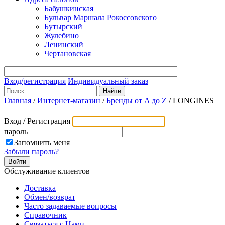
Бабушкинская
Бульвар Маршала Рокоссовского
Бутырский
Жулебино
Ленинский
Чертановская
Вход/регистрация
Индивидуальный заказ
Главная
/
Интернет-магазин
/
Бренды от A до Z
/
LONGINES
Вход / Регистрация
пароль
Запомнить меня
Забыли пароль?
Обслуживание клиентов
Доставка
Обмен/возврат
Часто задаваемые вопросы
Справочник
Связаться с Нами