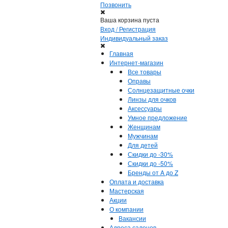
Позвонить
Ваша корзина пуста
Вход / Регистрация
Индивидуальный заказ
Главная
Интернет-магазин
Все товары
Оправы
Солнцезащитные очки
Линзы для очков
Аксессуары
Умное предложение
Женщинам
Мужчинам
Для детей
Скидки до -30%
Скидки до -50%
Бренды от A до Z
Оплата и доставка
Мастерская
Акции
О компании
Вакансии
Адреса салонов