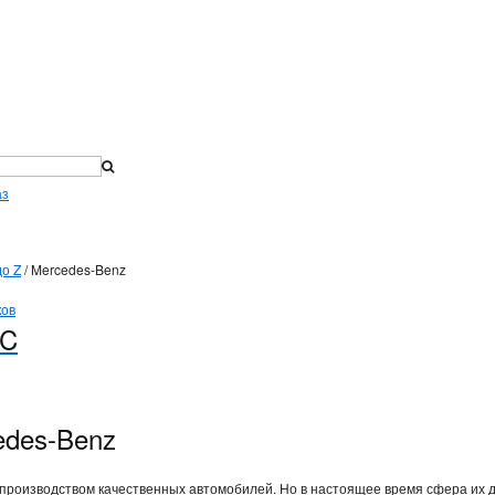
аз
до Z
/
Mercedes-Benz
 C
edes-Benz
 производством качественных автомобилей. Но в настоящее время сфера их 