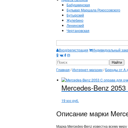
Бабушкинская
Бульвар Маршала Рокоссовского
Бутырский
Жулебино
Ленинский
Чертановская
Вход/регистрация
Индивидуальный зак
Главная
/
Интернет-магазин
/
Бренды от A 
Mercedes-Benz
2053
19
руб.
900
Описание марки Merc
Марка Mercedes-Benz известна всему миру