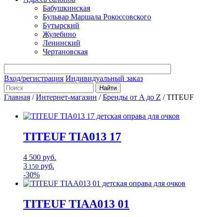
Бабушкинская
Бульвар Маршала Рокоссовского
Бутырский
Жулебино
Ленинский
Чертановская
Вход/регистрация
Индивидуальный заказ
Главная
/
Интернет-магазин
/
Бренды от A до Z
/
TITEUF
TITEUF
TIA013 17
4 500
руб.
3
руб.
150
-30%
TITEUF
TIAA013 01