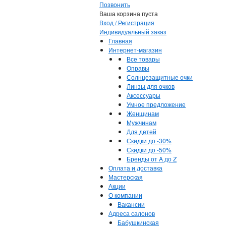
Позвонить
Ваша корзина пуста
Вход / Регистрация
Индивидуальный заказ
Главная
Интернет-магазин
Все товары
Оправы
Солнцезащитные очки
Линзы для очков
Аксессуары
Умное предложение
Женщинам
Мужчинам
Для детей
Скидки до -30%
Скидки до -50%
Бренды от A до Z
Оплата и доставка
Мастерская
Акции
О компании
Вакансии
Адреса салонов
Бабушкинская