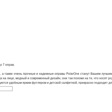
о 7 оправ.
ки, а также очень прочные и надежные оправы PolarOne станут Вашим лучшим
а на лице, модный и современный дизайн, они так похожи на те, что носят р
уются удобным ярким футляром и детской салфеткой, прекрасно подходят дл