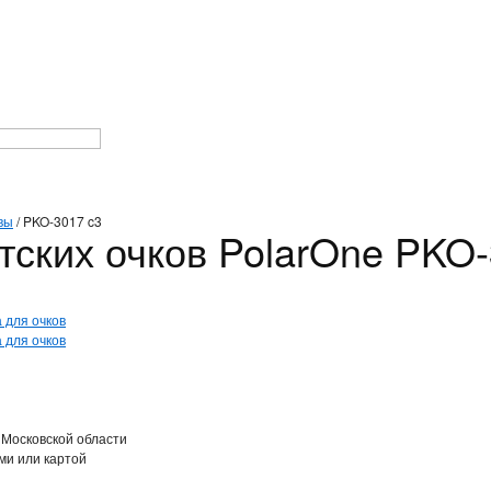
вы
/
PKO-3017 c3
тских очков PolarOne PKO-
 Московской области
ми или картой