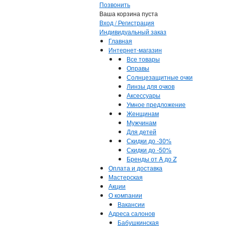
Позвонить
Ваша корзина пуста
Вход / Регистрация
Индивидуальный заказ
Главная
Интернет-магазин
Все товары
Оправы
Солнцезащитные очки
Линзы для очков
Аксессуары
Умное предложение
Женщинам
Мужчинам
Для детей
Скидки до -30%
Скидки до -50%
Бренды от A до Z
Оплата и доставка
Мастерская
Акции
О компании
Вакансии
Адреса салонов
Бабушкинская