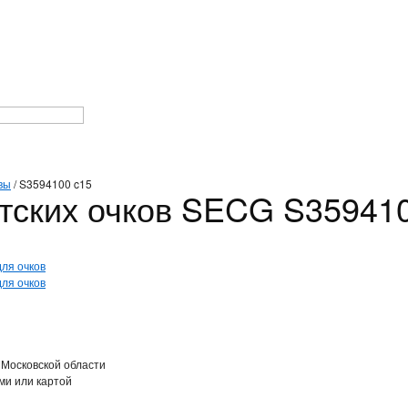
вы
/
S3594100 c15
тских очков SECG S35941
 Московской области
ми или картой