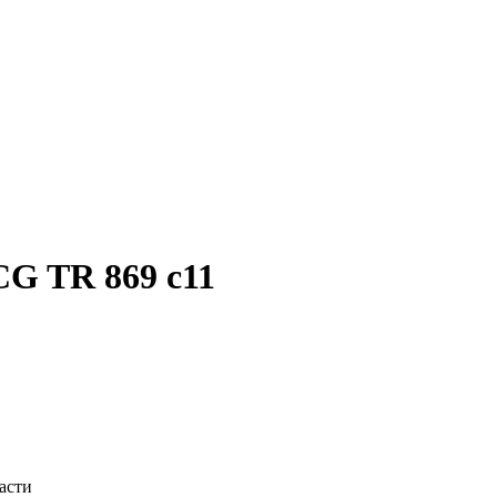
CG TR 869 c11
асти