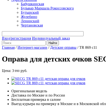
Бабушкинская
Бульвар Маршала Рокоссовского
Бутырский
Жулебино
Ленинский
Чертановская
Вход/регистрация
Индивидуальный заказ
Главная
/
Интернет-магазин
/
Детские оправы
/
TR 869 c11
Оправа для детских очков SE
Цена:
3
руб.
990
Оригинальная модель
Доставка по Москве и по России
Бесплатная примерка в салоне
Выезд курьера на примерку в Москве и в Московской обл