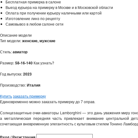
Бесплатная примерка в салоне
Выезд курьера на примерку в Москве и в Московской области
Оплата при получении курьеру наличными или картой
Изготовление линз по рецепту
Самовывоз в любом салоне сети
Описание модели
Тип модели:
женские, мужские
Стиль:
авиатор
Размер:
58-16-140
Как узнать?
Год выпуска:
2023
Производство:
Италия
Купить
заказать примерку
Единовременно можно заказать примерку до 7 оправ.
Солнцезащитные очки-авиаторы Lamborghini — это дань уважения миру гоно
а металлическая передняя часть привлекает внимание центральной дет
сочетающая вневременную элегантность с культовым стилем Тонино Ламбор
Вход / Регистрация