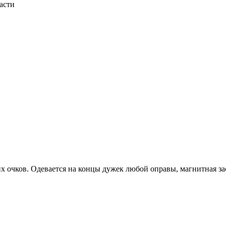
асти
их очков. Одевается на концы дужек любой оправы, магнитная з