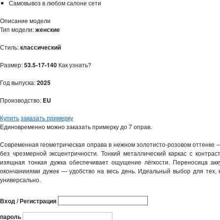
Самовывоз в любом салоне сети
Описание модели
Тип модели:
женские
Стиль:
классический
Размер:
53.5-17-140
Как узнать?
Год выпуска:
2025
Производство:
EU
Купить
заказать примерку
Единовременно можно заказать примерку до 7 оправ.
Современная геометрическая оправа в нежном золотисто-розовом оттенке —
без чрезмерной эксцентричности. Тонкий металлический каркас с контрас
изящная тонкая дужка обеспечивает ощущение лёгкости. Переносица акк
окончанииями дужек — удобство на весь день. Идеальный выбор для тех, 
универсально.
Вход / Регистрация
пароль