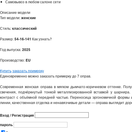
Самовывоз в любом салоне сети
Описание модели
Тип модели:
женские
Стиль:
классический
Размер:
54-16-141
Как узнать?
Год выпуска:
2025
Производство:
EU
Купить
заказать примерку
Единовременно можно заказать примерку до 7 оправ.
Современная женская оправа в мягком дымчато-коричневом оттенке. Пол
свечения, подчёркнутый тонкой металлизированной вставкой у шарнира.
контраст с объёмной передней частью. Переносица эргономичной формы 
линии, качественная отделка и ненавязчивые детали — оправа выглядит доро
Вход / Регистрация
пароль