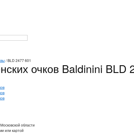
авы
/
BLD 2477 601
ских очков Baldinini BLD 
 Московской области
ми или картой