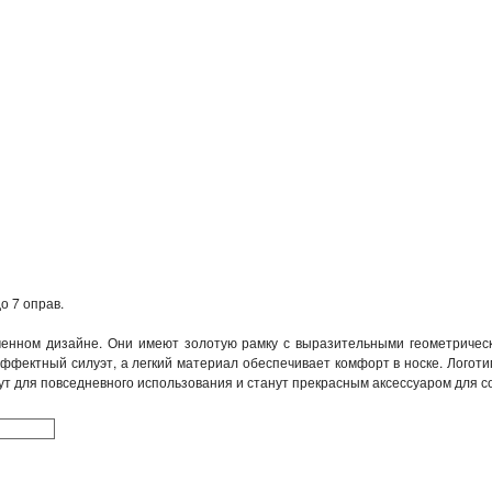
о 7 оправ.
енном дизайне. Они имеют золотую рамку с выразительными геометричес
ффектный силуэт, а легкий материал обеспечивает комфорт в носке. Логот
ут для повседневного использования и станут прекрасным аксессуаром для с