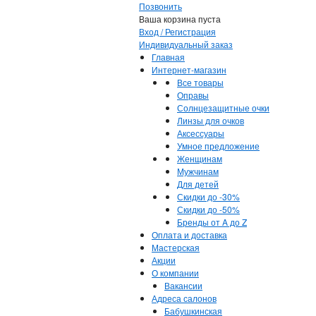
Позвонить
Ваша корзина пуста
Вход / Регистрация
Индивидуальный заказ
Главная
Интернет-магазин
Все товары
Оправы
Солнцезащитные очки
Линзы для очков
Аксессуары
Умное предложение
Женщинам
Мужчинам
Для детей
Скидки до -30%
Скидки до -50%
Бренды от A до Z
Оплата и доставка
Мастерская
Акции
О компании
Вакансии
Адреса салонов
Бабушкинская