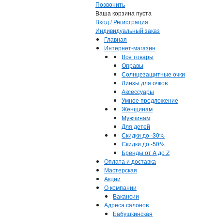
Позвонить
Ваша корзина пуста
Вход / Регистрация
Индивидуальный заказ
Главная
Интернет-магазин
Все товары
Оправы
Солнцезащитные очки
Линзы для очков
Аксессуары
Умное предложение
Женщинам
Мужчинам
Для детей
Скидки до -30%
Скидки до -50%
Бренды от A до Z
Оплата и доставка
Мастерская
Акции
О компании
Вакансии
Адреса салонов
Бабушкинская