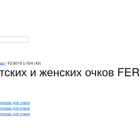
авы
/
FZ 8019 U 504 (49)
тских и женских очков FE