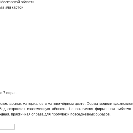
 Московской области
ми или картой
о 7 оправ.
сококлассных материалов в матово‑чёрном цвете. Форма модели вдохновлен
од сохраняет современную лёгкость. Ненавязчивая фирменная эмблема F
дная, практичная оправа для прогулок и повседневных образов.