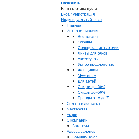
Позвонить
Ваша корзина пуста
Вход / Регистрация
Индивидуальный заказ
Главная
Интернет-магазин
Все товары
Оправы
Солнцезащитные очки
Линзы для очков
Аксессуары
Умное предложение
Женщинам
Мужчинам
Для детей
Скидки до -30%
Скидки до -50%
Бренды от A до Z
Оплата и доставка
Мастерская
Акции
О компании
Вакансии
Адреса салонов
Бабушкинская