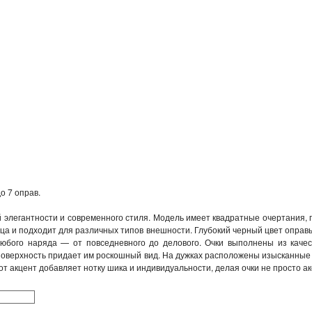
о 7 оправ.
элегантности и современного стиля. Модель имеет квадратные очертания, 
ца и подходит для различных типов внешности. Глубокий черный цвет оправ
любого наряда — от повседневного до делового. Очки выполнены из качес
 поверхность придает им роскошный вид. На дужках расположены изысканные 
 акцент добавляет нотку шика и индивидуальности, делая очки не просто а