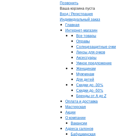
Позвонить
Ваша корзина пуста
Вход / Регистрация
Индивидуальный заказ
Главная
Интернет-магазин
Все товары
Оправы
Солнцезащитные очки
Линзы для очков
Аксессуары
Умное предложение
Женщинам
Мужчинам
Для детей
Скидки до -30%
Скидки до -50%
Бренды от A до Z
Оплата и доставка
Мастерская
Акции
О компании
Вакансии
Адреса салонов
Бабушкинская