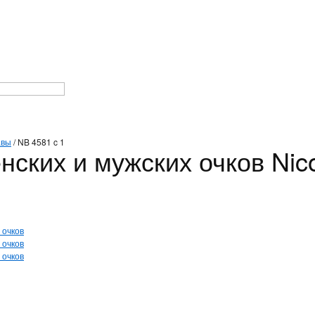
авы
/
NB 4581 c 1
ских и мужских очков Nico