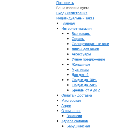
Позвонить
Ваша корзина пуста
Вход / Регистрация
Индивидуальный заказ
Главная
Интернет-магазин
Все товары
Оправы
Солнцезащитные очки
Линзы для очков
Аксессуары
Умное предложение
Женщинам
Мужчинам
Для детей
Скидки до -30%
Скидки до -50%
Бренды от A до Z
Оплата и доставка
Мастерская
Акции
О компании
Вакансии
Адреса салонов
Бабушкинская