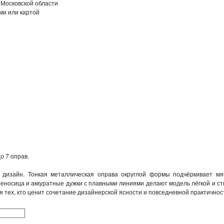
 Московской области
ми или картой
о 7 оправ.
 дизайн. Тонкая металлическая оправа округлой формы подчёркивает мяг
носица и аккуратные дужки с плавными линиями делают модель лёгкой и ст
тех, кто ценит сочетание дизайнерской ясности и повседневной практичнос