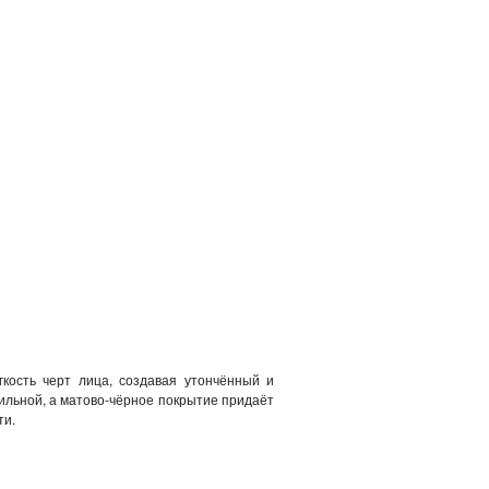
кость черт лица, создавая утончённый и
ильной, а матово‑чёрное покрытие придаёт
ти.