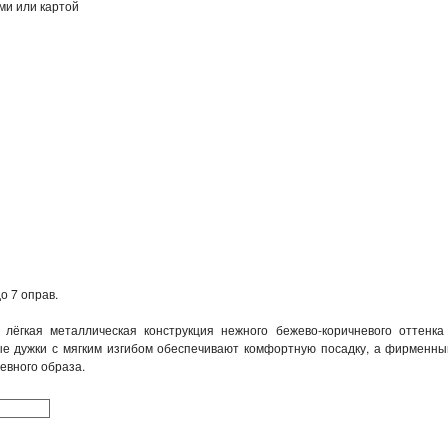
ми или картой
о 7 оправ.
 лёгкая металлическая конструкция нежного бежево‑коричневого оттенк
е дужки с мягким изгибом обеспечивают комфортную посадку, а фирменный 
евного образа.