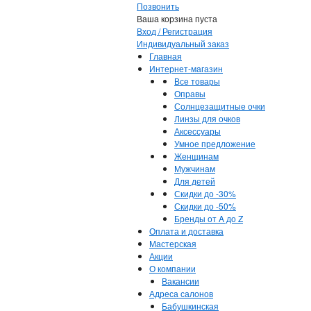
Позвонить
Ваша корзина пуста
Вход / Регистрация
Индивидуальный заказ
Главная
Интернет-магазин
Все товары
Оправы
Солнцезащитные очки
Линзы для очков
Аксессуары
Умное предложение
Женщинам
Мужчинам
Для детей
Скидки до -30%
Скидки до -50%
Бренды от A до Z
Оплата и доставка
Мастерская
Акции
О компании
Вакансии
Адреса салонов
Бабушкинская