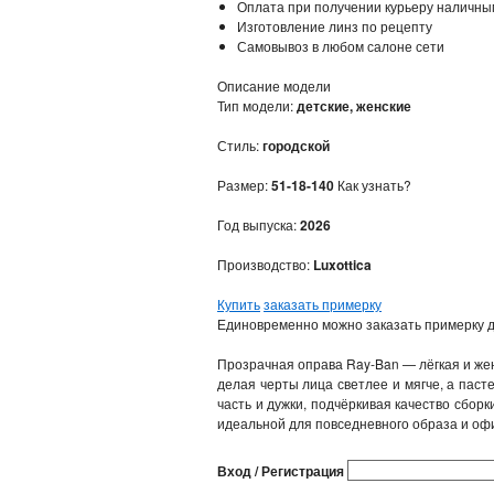
Оплата при получении курьеру наличны
Изготовление линз по рецепту
Самовывоз в любом салоне сети
Описание модели
Тип модели:
детские, женские
Стиль:
городской
Размер:
51-18-140
Как узнать?
Год выпуска:
2026
Производство:
Luxottica
Купить
заказать примерку
Единовременно можно заказать примерку д
Прозрачная оправа Ray‑Ban — лёгкая и же
делая черты лица светлее и мягче, а пас
часть и дужки, подчёркивая качество сбо
идеальной для повседневного образа и офи
Вход / Регистрация