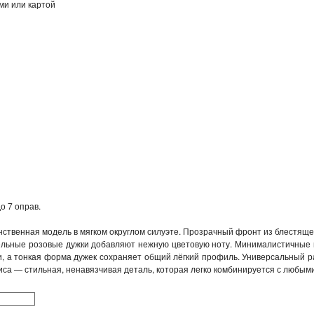
ми или картой
о 7 оправ.
нственная модель в мягком округлом силуэте. Прозрачный фронт из блестяще
тельные розовые дужки добавляют нежную цветовую ноту. Минималистичные
рки, а тонкая форма дужек сохраняет общий лёгкий профиль. Универсальный 
са — стильная, ненавязчивая деталь, которая легко комбинируется с любым