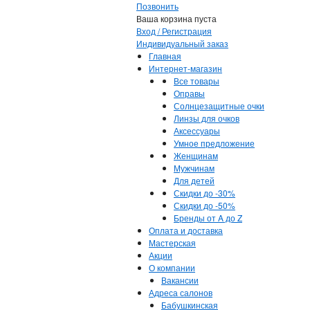
Позвонить
Ваша корзина пуста
Вход / Регистрация
Индивидуальный заказ
Главная
Интернет-магазин
Все товары
Оправы
Солнцезащитные очки
Линзы для очков
Аксессуары
Умное предложение
Женщинам
Мужчинам
Для детей
Скидки до -30%
Скидки до -50%
Бренды от A до Z
Оплата и доставка
Мастерская
Акции
О компании
Вакансии
Адреса салонов
Бабушкинская