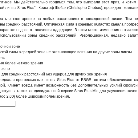
птиков. Мы действительно гордимся тем, что выиграли этот приз, и хотим
ной линзы Sirus Plus” - Кристоф Шебак (Christophe Chebac), президент компа
ать четкое зрение на любых расстояниях в повседневной жизни. Тем не
ны средних расстояний. Оптическая сила в краевых областях канала прогре
нарастает вдвое от значения аддидации. В этом месте изменения оптичес
использовании зоны средних расстояний. Революционная, недавно запат
точной зоне
ской силы в средней зоне не оказывающее влияния на другие зоны линзы
зоны
ия более четкого зрения
й зоне
 для средних расстояний без ущерба для других зон зрения
редлагая прогрессивные линзы Sirus Plus от BBGR, оптики обеспечивают с
ой. Клиент всегда имеет возможность без дополнительных усилий сфокуси
доступны также в индивидуальной версии Sirus Plus Mio для улучшения качест
add 2,00) более широким полем зрения.