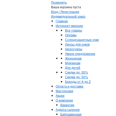
Позвонить
Ваша корзина пуста
Вход / Регистрация
Индивидуальный заказ
Главная
Интернет-магазин
Все товары
Оправы
Солнцезащитные очки
Линзы для очков
Аксессуары
Умное предложение
Женщинам
Мужчинам
Для детей
Скидки до -30%
Скидки до -50%
Бренды от A до Z
Оплата и доставка
Мастерская
Акции
О компании
Вакансии
Адреса салонов
Бабушкинская