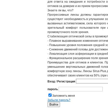
для ответа на ожидания и потребности о
оптиков за доверие и их прием прогрессив
Знаете ли вы, что?
Прогрессивные линзы должны гарантиров
существует необходимость в улучшении зо
вызванных астигматизмом, сила которого 
зрительный комфорт пользователя при 
промежуточного поля зрения.
Стабилизация оптической силы в промежу
- Плавное выравнивание изменения оптиче
- Повышение уровня положения средней 
- Снижение движений головы для достижен
- Локализация слоя асферизации в средне
- Функциональное расширение поля зрения
Преимущества для оптиков и клиентов. П
уменьшение вертикальных движений голов
комфортную зону линзы. Линзы Sirus Plus 
обеспечивают своих клиентов на 50% (при 
Вход / Регистрация
пароль
Запомнить меня
Забыли пароль?