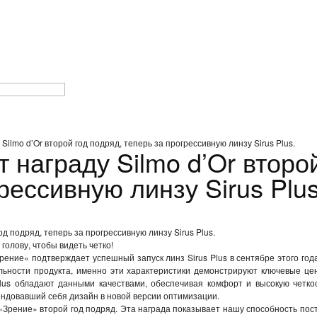
ilmo d’Or второй год подряд, теперь за прогрессивную линзу Sirus Plus.
награду Silmo d’Or второй
рессивную линзу Sirus Plus
од подряд, теперь за прогрессивную линзу Sirus Plus.
голову, чтобы видеть четко!
Зрение» подтверждает успешный запуск линз Sirus Plus в сентябре этого год
альности продукта, именно эти характеристики демонстрируют ключевые це
Plus обладают данными качествами, обеспечивая комфорт и высокую четк
ендовавший себя дизайн в новой версии оптимизации.
и «Зрение» второй год подряд. Эта награда показывает нашу способность по