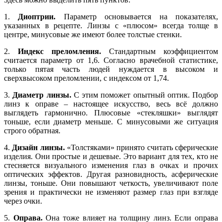
1.
Диоптрии.
Параметр основывается на показателях,
указанных в рецепте. Линзы с «плюсом» всегда толще в
центре, минусовые же имеют более толстые стенки.
2.
Индекс преломления.
Стандартным коэффициентом
считается параметр от 1,6. Согласно врачебной статистике,
только пятая часть людей нуждается в высоком и
сверхвысоком преломлении, с индексом от 1,74.
3.
Диаметр линзы.
С этим поможет опытный оптик. Подбор
линз к оправе – настоящее искусство, весь всё должно
выглядеть гармонично. Плюсовые «стекляшки» выглядят
тоньше, если диаметр меньше. С минусовыми же ситуация
строго обратная.
4.
Дизайн линзы.
«Толстяками» принято считать сферические
изделия. Они простые и дешевые. Это вариант для тех, кто не
стесняется визуального изменения глаз в очках и прочих
оптических эффектов. Другая разновидность, асферические
линзы, тоньше. Они повышают четкость, увеличивают поле
зрения и практически не изменяют размер глаз при взгляде
через очки.
5.
Оправа.
Она тоже влияет на толщину линз. Если оправа