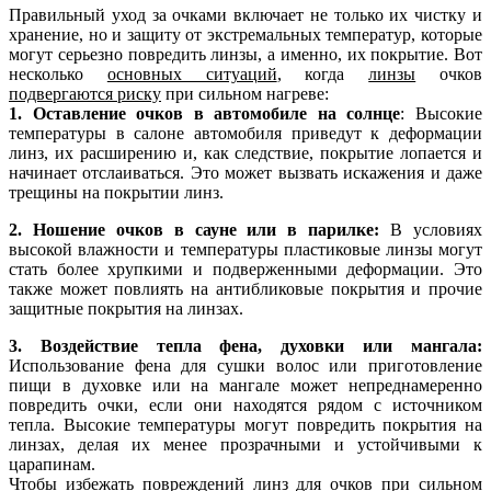
Правильный уход за очками включает не только их чистку и
хранение, но и защиту от экстремальных температур, которые
могут серьезно повредить линзы, а именно, их покрытие. Вот
несколько
основных ситуаций
, когда
линзы
очков
подвергаются риску
при сильном нагреве:
1. Оставление очков в автомобиле на солнце
: Высокие
температуры в салоне автомобиля приведут к деформации
линз, их расширению и, как следствие, покрытие лопается и
начинает отслаиваться. Это может вызвать искажения и даже
трещины на покрытии линз.
2. Ношение очков в сауне или в парилке:
В условиях
высокой влажности и температуры пластиковые линзы могут
стать более хрупкими и подверженными деформации. Это
также может повлиять на антибликовые покрытия и прочие
защитные покрытия на линзах.
3. Воздействие тепла фена, духовки или мангала:
Использование фена для сушки волос или приготовление
пищи в духовке или на мангале может непреднамеренно
повредить очки, если они находятся рядом с источником
тепла. Высокие температуры могут повредить покрытия на
линзах, делая их менее прозрачными и устойчивыми к
царапинам.
Чтобы избежать повреждений линз для очков при сильном