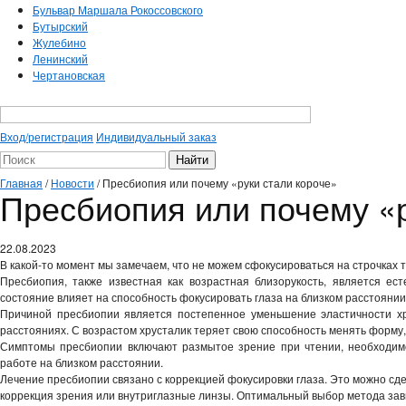
Бульвар Маршала Рокоссовского
Бутырский
Жулебино
Ленинский
Чертановская
Вход/регистрация
Индивидуальный заказ
Главная
/
Новости
/
Пресбиопия или почему «руки стали короче»
Пресбиопия или почему «р
22.08.2023
В какой-то момент мы замечаем, что не можем сфокусироваться на строчках 
Пресбиопия, также известная как возрастная близорукость, является е
состояние влияет на способность фокусировать глаза на близком расстояни
Причиной пресбиопии является постепенное уменьшение эластичности хр
расстояниях. С возрастом хрусталик теряет свою способность менять форму,
Симптомы пресбиопии включают размытое зрение при чтении, необходимо
работе на близком расстоянии.
Лечение пресбиопии связано с коррекцией фокусировки глаза. Это можно сдел
коррекция зрения или внутриглазные линзы. Оптимальный выбор метода зав