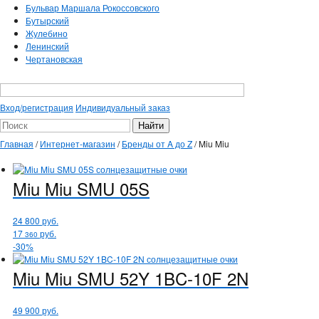
Бульвар Маршала Рокоссовского
Бутырский
Жулебино
Ленинский
Чертановская
Вход/регистрация
Индивидуальный заказ
Главная
/
Интернет-магазин
/
Бренды от A до Z
/
Miu Miu
Miu Miu
SMU 05S
24 800
руб.
17
руб.
360
-30%
Miu Miu
SMU 52Y 1BC-10F 2N
49 900
руб.