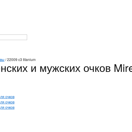
авы
/
22009 c3 titanium
ских и мужских очков Mire