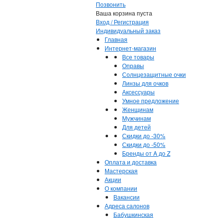
Позвонить
Ваша корзина пуста
Вход / Регистрация
Индивидуальный заказ
Главная
Интернет-магазин
Все товары
Оправы
Солнцезащитные очки
Линзы для очков
Аксессуары
Умное предложение
Женщинам
Мужчинам
Для детей
Скидки до -30%
Скидки до -50%
Бренды от A до Z
Оплата и доставка
Мастерская
Акции
О компании
Вакансии
Адреса салонов
Бабушкинская