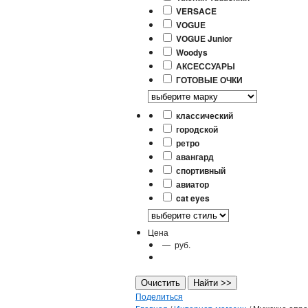
VERSACE
VOGUE
VOGUE Junior
Woodys
АКСЕССУАРЫ
ГОТОВЫЕ ОЧКИ
классический
городской
ретро
авангард
спортивный
авиатор
cat eyes
Цена
—
руб.
Поделиться