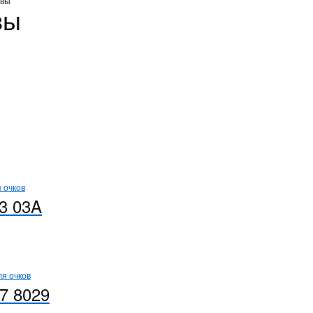
авы
вы
3 03A
7 8029