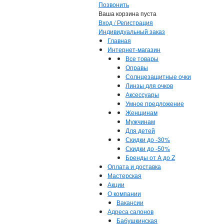
Позвонить
Ваша корзина пуста
Вход / Регистрация
Индивидуальный заказ
Главная
Интернет-магазин
Все товары
Оправы
Солнцезащитные очки
Линзы для очков
Аксессуары
Умное предложение
Женщинам
Мужчинам
Для детей
Скидки до -30%
Скидки до -50%
Бренды от A до Z
Оплата и доставка
Мастерская
Акции
О компании
Вакансии
Адреса салонов
Бабушкинская