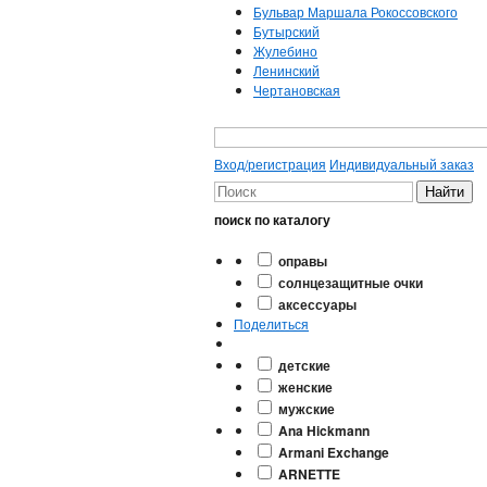
Бульвар Маршала Рокоссовского
Бутырский
Жулебино
Ленинский
Чертановская
Вход/регистрация
Индивидуальный заказ
поиск по каталогу
оправы
солнцезащитные очки
аксессуары
Поделиться
детские
женские
мужские
Ana Hickmann
Armani Exchange
ARNETTE