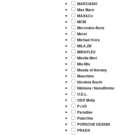
MARCIANO
Max Mara
MAX&Co
MCM
Mercedes-Benz
Merel
Michael Kors
MILA.ZB
MIRAFLEX
Mirella Mori
Miu Miu
Moods of Norway
Moschino
Nicoleta Buchi
Nikitana / NanoBimbo
O.D.L.
ODD Molly
P+US
Paradise
PolarOne
PORSCHE DESIGN
PRADA