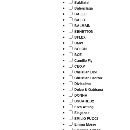
Baldinini
Balenciaga
BALLET
BALLY
BALMAIN
BENETTON
BFLEX
BMW
BOLON
BOZ
Camillo Fly
CEO.V
Christian Dior
Christian Lacroix
Divissima
Dolce & Gabbana
DONNA
DSUARED2
Efva Attling
Elegance
EMILIO PUCCI
Emma Moser
Emporio Armani