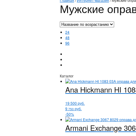
Главная
/
Интернет-магазин
/
Мужские опр
Мужские опра
24
48
96
Каталог
Ana Hickmann
HI 108
19 500
руб.
9
руб.
750
-50%
Armani Exchange
306