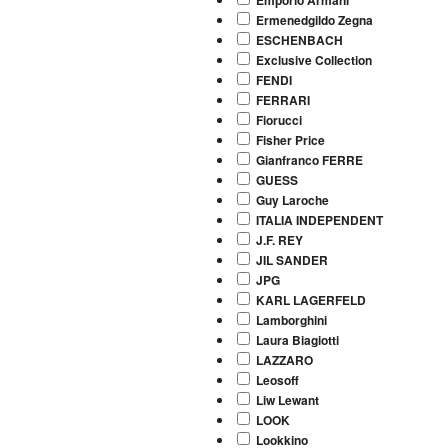
Ermenedgildo Zegna
ESCHENBACH
Exclusive Collection
FENDI
FERRARI
Fiorucci
Fisher Price
Gianfranco FERRE
GUESS
Guy Laroche
ITALIA INDEPENDENT
J.F. REY
JIL SANDER
JPG
KARL LAGERFELD
Lamborghini
Laura Biagiotti
LAZZARO
Leosoff
Liw Lewant
LOOK
Lookkino