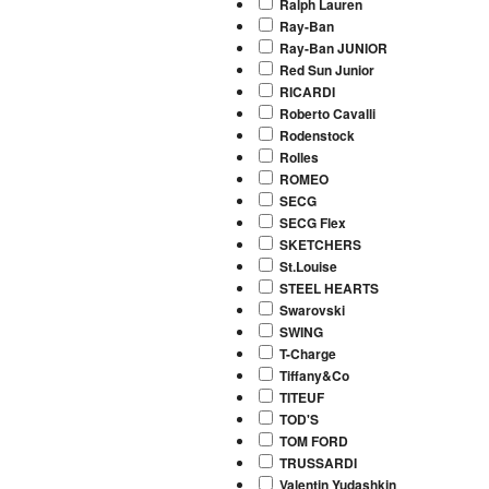
Ralph Lauren
Ray-Ban
Ray-Ban JUNIOR
Red Sun Junior
RICARDI
Roberto Cavalli
Rodenstock
Rolles
ROMEO
SECG
SECG Flex
SKETCHERS
St.Louise
STEEL HEARTS
Swarovski
SWING
T-Charge
Tiffany&Co
TITEUF
TOD'S
TOM FORD
TRUSSARDI
Valentin Yudashkin