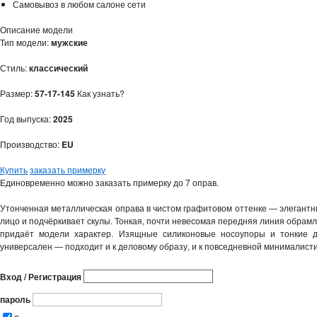
Самовывоз в любом салоне сети
Описание модели
Тип модели:
мужские
Стиль:
классический
Размер:
57-17-145
Как узнать?
Год выпуска:
2025
Производство:
EU
Купить
заказать примерку
Единовременно можно заказать примерку до 7 оправ.
Утонченная металлическая оправа в чистом графитовом оттенке — элегантны
лицо и подчёркивает скулы. Тонкая, почти невесомая передняя линия обрамл
придаёт модели характер. Изящные силиконовые носоупоры и тонкие д
универсален — подходит и к деловому образу, и к повседневной минималист
Вход / Регистрация
пароль