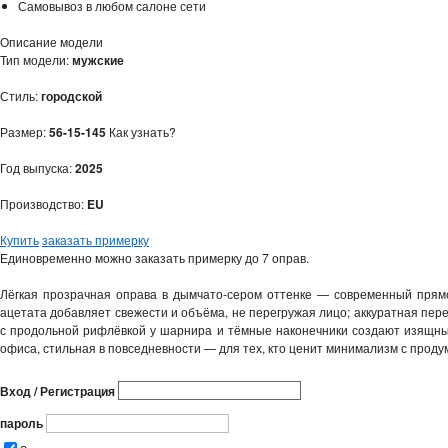
Самовывоз в любом салоне сети
Описание модели
Тип модели:
мужские
Стиль:
городской
Размер:
56-15-145
Как узнать?
Год выпуска:
2025
Производство:
EU
Купить
заказать примерку
Единовременно можно заказать примерку до 7 оправ.
Лёгкая прозрачная оправа в дымчато‑сером оттенке — современный прямо
ацетата добавляет свежести и объёма, не перегружая лицо; аккуратная пер
с продольной рифлёвкой у шарнира и тёмные наконечники создают изящный
офиса, стильная в повседневности — для тех, кто ценит минимализм с прод
Вход / Регистрация
пароль