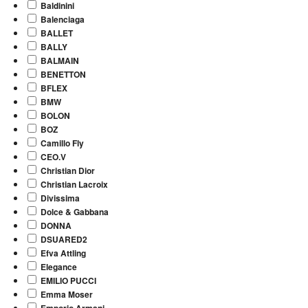
Baldinini
Balenciaga
BALLET
BALLY
BALMAIN
BENETTON
BFLEX
BMW
BOLON
BOZ
Camillo Fly
CEO.V
Christian Dior
Christian Lacroix
Divissima
Dolce & Gabbana
DONNA
DSUARED2
Efva Attling
Elegance
EMILIO PUCCI
Emma Moser
Emporio Armani