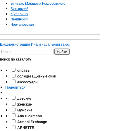
Бульвар Маршала Рокоссовского
Бутырский
Жулебино
Ленинский
Чертановская
Вход/регистрация
Индивидуальный заказ
поиск по каталогу
оправы
солнцезащитные очки
аксессуары
Поделиться
детские
женские
мужские
Ana Hickmann
Armani Exchange
ARNETTE