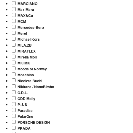
MARCIANO
Max Mara
MAX&Co
MCM
Mercedes-Benz
Merel
Michael Kors
MILA.ZB
MIRAFLEX
Mirella Mori
Miu Miu
Moods of Norway
Moschino
Nicoleta Buchi
Nikitana / NanoBimbo
O.D.L.
ODD Molly
P+US
Paradise
PolarOne
PORSCHE DESIGN
PRADA