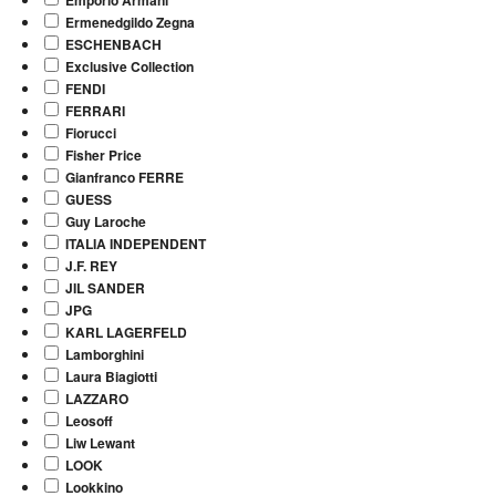
Ermenedgildo Zegna
ESCHENBACH
Exclusive Collection
FENDI
FERRARI
Fiorucci
Fisher Price
Gianfranco FERRE
GUESS
Guy Laroche
ITALIA INDEPENDENT
J.F. REY
JIL SANDER
JPG
KARL LAGERFELD
Lamborghini
Laura Biagiotti
LAZZARO
Leosoff
Liw Lewant
LOOK
Lookkino