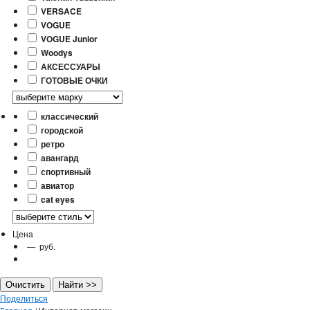
VERSACE
VOGUE
VOGUE Junior
Woodys
АКСЕССУАРЫ
ГОТОВЫЕ ОЧКИ
классический
городской
ретро
авангард
спортивный
авиатор
cat eyes
Цена
—
руб.
Поделиться