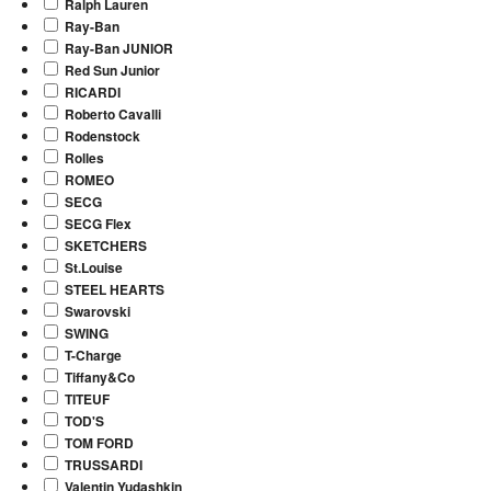
Ralph Lauren
Ray-Ban
Ray-Ban JUNIOR
Red Sun Junior
RICARDI
Roberto Cavalli
Rodenstock
Rolles
ROMEO
SECG
SECG Flex
SKETCHERS
St.Louise
STEEL HEARTS
Swarovski
SWING
T-Charge
Tiffany&Co
TITEUF
TOD'S
TOM FORD
TRUSSARDI
Valentin Yudashkin