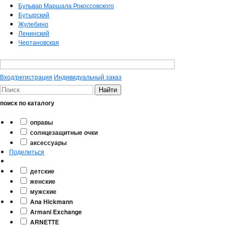
Бульвар Маршала Рокоссовского
Бутырский
Жулебино
Ленинский
Чертановская
Вход/регистрация
Индивидуальный заказ
поиск по каталогу
оправы
солнцезащитные очки
аксессуары
Поделиться
детские
женские
мужские
Ana Hickmann
Armani Exchange
ARNETTE