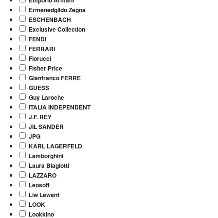
Ermenedgildo Zegna
ESCHENBACH
Exclusive Collection
FENDI
FERRARI
Fiorucci
Fisher Price
Gianfranco FERRE
GUESS
Guy Laroche
ITALIA INDEPENDENT
J.F. REY
JIL SANDER
JPG
KARL LAGERFELD
Lamborghini
Laura Biagiotti
LAZZARO
Leosoff
Liw Lewant
LOOK
Lookkino