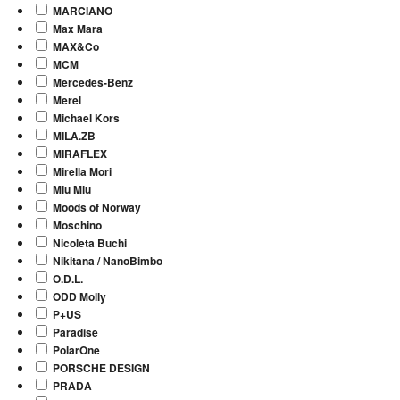
MARCIANO
Max Mara
MAX&Co
MCM
Mercedes-Benz
Merel
Michael Kors
MILA.ZB
MIRAFLEX
Mirella Mori
Miu Miu
Moods of Norway
Moschino
Nicoleta Buchi
Nikitana / NanoBimbo
O.D.L.
ODD Molly
P+US
Paradise
PolarOne
PORSCHE DESIGN
PRADA