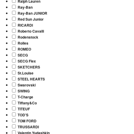
Ralph Lauren
Ray-Ban
Ray-Ban JUNIOR
Red Sun Junior
RICARDI
Roberto Cavalli
Rodenstock
Rolles
ROMEO
SECG
SECG Flex
SKETCHERS
St.Louise
STEEL HEARTS
Swarovski
SWING
T-Charge
Tiffany&Co
TITEUF
TOD'S
TOM FORD
TRUSSARDI
Valentin Yudashkin