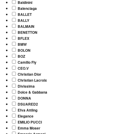
Baldinini
Balenciaga
BALLET
BALLY
BALMAIN
BENETTON
BFLEX
BMW
BOLON
BOZ
Camillo Fly
CEO.V
Christian Dior
Christian Lacroix
Divissima
Dolce & Gabbana
DONNA
DSUARED2
Efva Attling
Elegance
EMILIO PUCCI
Emma Moser
Emporio Armani