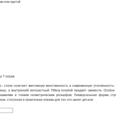
ми или картой
о 7 оправ.
e» стиле сочетает винтажную женственность и современную утончённость:
ицо, а внутренний контрастный Tiffany‑голубой придаёт свежести. Особое
камнями и тонким геометрическим рельефом. Универсальная форма стро
ая, статусная и практичная оправа для тех, кто ценит детали.