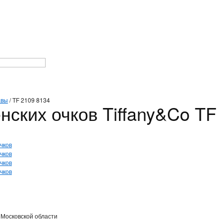
авы
/
TF 2109 8134
нских очков Tiffany&Co TF
 Московской области