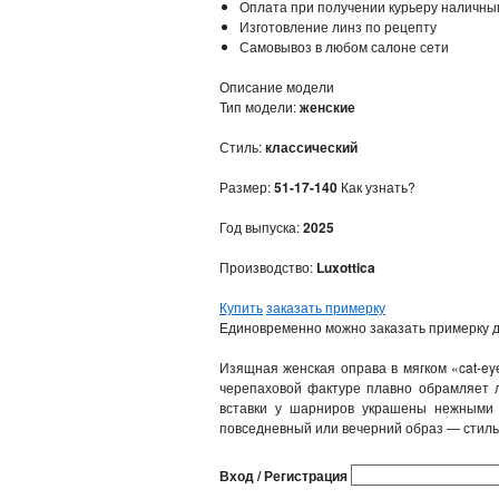
Оплата при получении курьеру наличны
Изготовление линз по рецепту
Самовывоз в любом салоне сети
Описание модели
Тип модели:
женские
Стиль:
классический
Размер:
51-17-140
Как узнать?
Год выпуска:
2025
Производство:
Luxottica
Купить
заказать примерку
Единовременно можно заказать примерку д
Изящная женская оправа в мягком «cat‑ey
черепаховой фактуре плавно обрамляет л
вставки у шарниров украшены нежными 
повседневный или вечерний образ — стильн
Вход / Регистрация