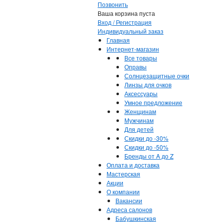
Позвонить
Ваша корзина пуста
Вход / Регистрация
Индивидуальный заказ
Главная
Интернет-магазин
Все товары
Оправы
Солнцезащитные очки
Линзы для очков
Аксессуары
Умное предложение
Женщинам
Мужчинам
Для детей
Скидки до -30%
Скидки до -50%
Бренды от A до Z
Оплата и доставка
Мастерская
Акции
О компании
Вакансии
Адреса салонов
Бабушкинская