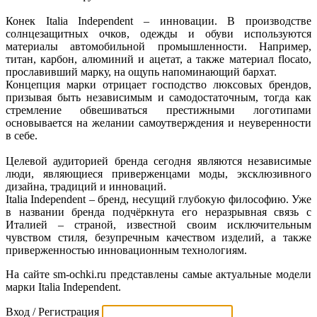
Конек Italia Independent – инновации. В производстве
солнцезащитных очков, одежды и обуви используются
материалы автомобильной промышленности. Например,
титан, карбон, алюминий и ацетат, а также материал flocato,
прославивший марку, на ощупь напоминающий бархат.
Концепция марки отрицает господство люксовых брендов,
призывая быть независимым и самодостаточным, тогда как
стремление обвешиваться престижными логотипами
основывается на желании самоутверждения и неуверенности
в себе.
Целевой аудиторией бренда сегодня являются независимые
люди, являющиеся приверженцами моды, эксклюзивного
дизайна, традиций и инноваций.
Italia Independent – бренд, несущий глубокую философию. Уже
в названии бренда подчёркнута его неразрывная связь с
Италией – страной, известной своим исключительным
чувством стиля, безупречным качеством изделий, а также
приверженностью инновационным технологиям.
На сайте sm-ochki.ru представлены самые актуальные модели
марки Italia Independent.
Вход / Регистрация