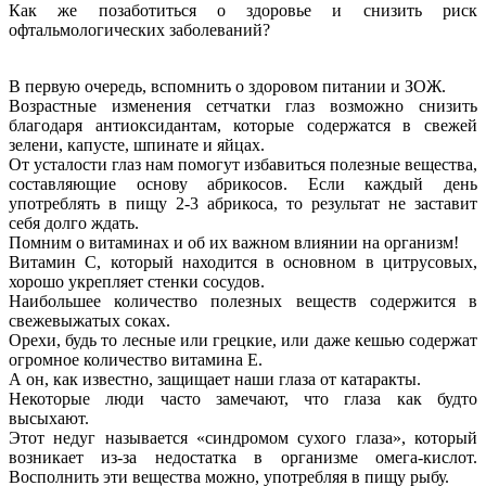
Как же позаботиться о здоровье и снизить риск
офтальмологических заболеваний?
В первую очередь, вспомнить о здоровом питании и ЗОЖ.
Возрастные изменения сетчатки глаз возможно снизить
благодаря антиоксидантам, которые содержатся в свежей
зелени, капусте, шпинате и яйцах.
От усталости глаз нам помогут избавиться полезные вещества,
составляющие основу абрикосов. Если каждый день
употреблять в пищу 2-3 абрикоса, то результат не заставит
себя долго ждать.
Помним о витаминах и об их важном влиянии на организм!
Витамин С, который находится в основном в цитрусовых,
хорошо укрепляет стенки сосудов.
Наибольшее количество полезных веществ содержится в
свежевыжатых соках.
Орехи, будь то лесные или грецкие, или даже кешью содержат
огромное количество витамина Е.
А он, как известно, защищает наши глаза от катаракты.
Некоторые люди часто замечают, что глаза как будто
высыхают.
Этот недуг называется «синдромом сухого глаза», который
возникает из-за недостатка в организме омега-кислот.
Восполнить эти вещества можно, употребляя в пищу рыбу.