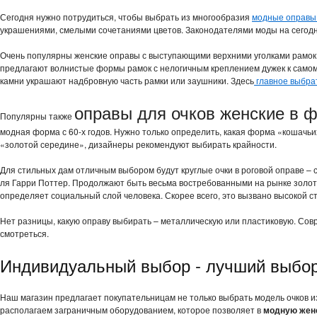
Сегодня нужно потрудиться, чтобы выбрать из многообразия
модные оправы 
украшениями, смелыми сочетаниями цветов. Законодателями моды на сегод
Очень популярны женские оправы с выступающими верхними уголками рамок,
предлагают волнистые формы рамок с нелогичным креплением дужек к самому
камни украшают надбровную часть рамки или заушники. Здесь
главное выбра
оправы для очков женские в ф
Популярны также
модная форма с 60-х годов. Нужно только определить, какая форма «кошачьих
«золотой середине», дизайнеры рекомендуют выбирать крайности.
Для стильных дам отличным выбором будут круглые очки в роговой оправе – 
ля Гарри Поттер. Продолжают быть весьма востребованными на рынке золоты
определяет социальный слой человека. Скорее всего, это вызвано высокой с
Нет разницы, какую оправу выбирать – металлическую или пластиковую. Сов
смотреться.
Индивидуальный выбор - лучший выбо
Наш магазин предлагает покупательницам не только выбрать модель очков из
располагаем заграничным оборудованием, которое позволяет в
модную женс